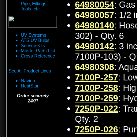
64980054
: Gas
Pipe, Fittings,
Tools, etc.
64980057
: 1/2 
64980140
: Hos
302) - Qty. 6
UV Systems
ATS UV Bulbs
64980142
: 3 in
Service Kits
Master Parts List
7100P-103) - Qt
Cross Reference
64980308
: Aqu
See All Product Lines
7100P-257
: Lo
Navien
7100P-258
: Hi
HeatStar
Order securely
7100P-259
: Hy
24/7!
7250P-022
: Tr
Qty. 2
7250P-026
: Pu