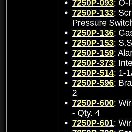
7250P-093
: O-
7250P-133
: Sc
Pressure Switch
7250P-136
: Ga
7250P-153
: S.
7250P-159
: Al
7250P-373
: In
7250P-514
: 1-1
7250P-596
: Br
2
7250P-600
: Wi
- Qty. 4
7250P-601
: Wi