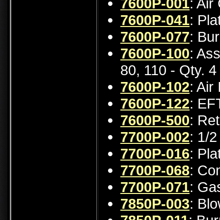
7600P-001
: Ai
7600P-041
: Pl
7600P-077
: Bu
7600P-100
: As
80, 110 - Qty. 4
7600P-102
: Air
7600P-122
: EF
7600P-500
: Re
7700P-002
: 1/2
7700P-016
: Pl
7700P-068
: Co
7700P-071
: Gas
7850P-003
: Bl