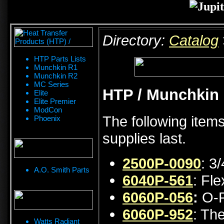
Directory:
Catalog
HTP Parts Lists
Munchkin R1
Munchkin R2
MC Series
HTP / Munchkin 
Elite
Elite Premier
ModCon
The following items
Phoenix
supplies last.
2500P-0090
: 3
A.O. Smith Parts
6040P-561
: Fl
6060P-056
:
O-R
6060P-952
: Th
Watts Radiant