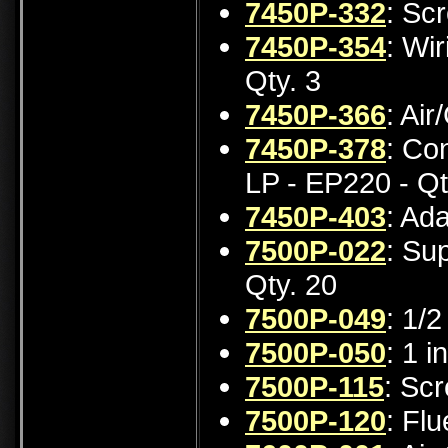
7450P-332
: Sc
7450P-354
: Wi
Qty. 3
7450P-366
: Ai
7450P-378
: Co
LP - EP220 - Qt
7450P-403
: Ad
7500P-022
: Sup
Qty. 20
7500P-049
: 1/2
7500P-050
: 1 i
7500P-115
: Sc
7500P-120
: Fl