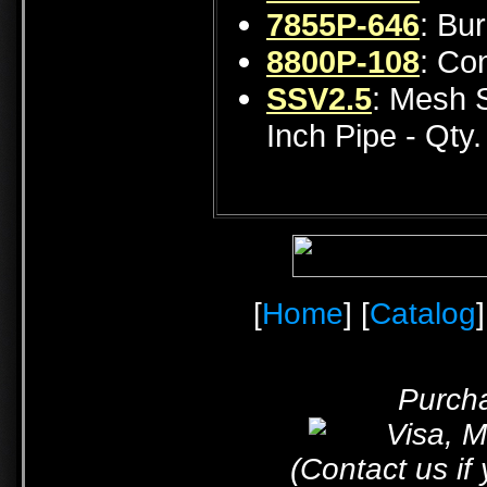
7855P-646
: Bu
8800P-108
: Co
SSV2.5
: Mesh S
Inch Pipe - Qty.
[
Home
] [
Catalog
]
Purcha
(Contact us if